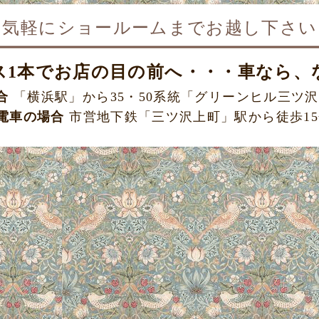
お気軽にショールームまで
お越し下さい
ス1本で
お店の目の前へ・・・車なら、
合
「横浜駅」から35・50系統
「グリーンヒル三ツ沢
電車の場合
市営地下鉄「三ツ沢上町」駅から
徒歩1