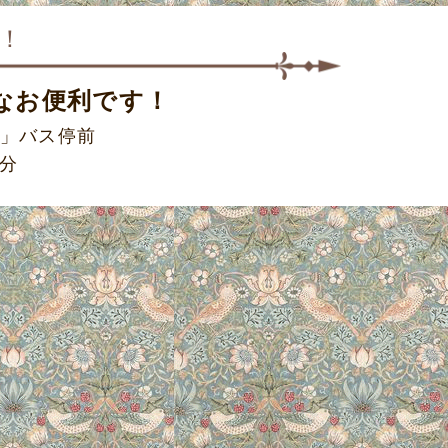
！
なお便利です！
」バス停前
5分