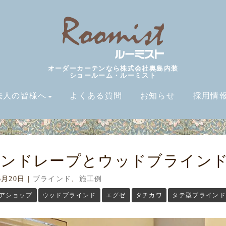
オーダーカーテンなら株式会社奥島内装
ショールーム・ルーミスト
法人の皆様へ
よくある質問
お知らせ
採用情
インドレープとウッドブライン
6月20日
|
ブラインド
、
施工例
アショップ
ウッドブラインド
エグゼ
タチカワ
タテ型ブライン