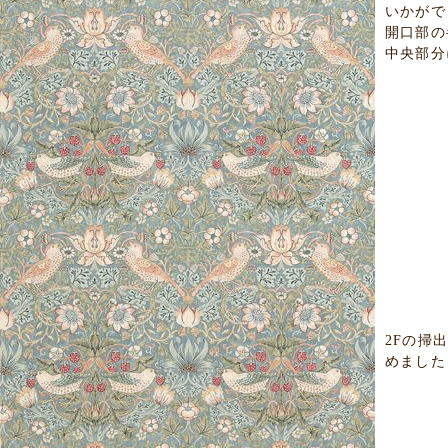
いかがで
開口部の
中央部分
2Fの掃
めました