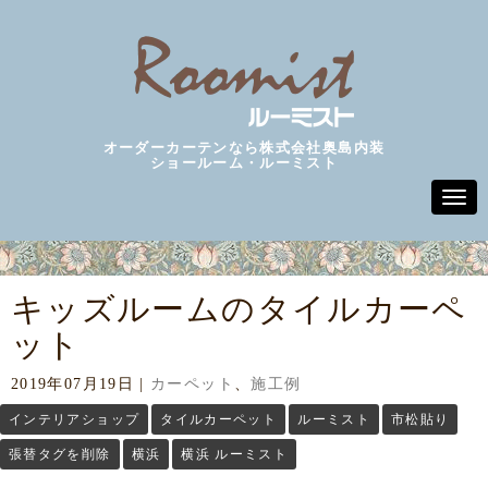
オーダーカーテンなら株式会社奥島内装
ショールーム・ルーミスト
N
a
v
i
g
a
キッズルームのタイルカーペ
t
i
ット
o
n
2019年07月19日
|
カーペット
、
施工例
インテリアショップ
タイルカーペット
ルーミスト
市松貼り
張替タグを削除
横浜
横浜 ルーミスト