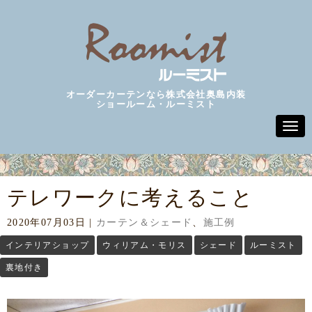
オーダーカーテンなら株式会社奥島内装
ショールーム・ルーミスト
N
a
v
i
g
a
テレワークに考えること
t
i
o
2020年07月03日
|
カーテン＆シェード
、
施工例
n
インテリアショップ
ウィリアム・モリス
シェード
ルーミスト
裏地付き