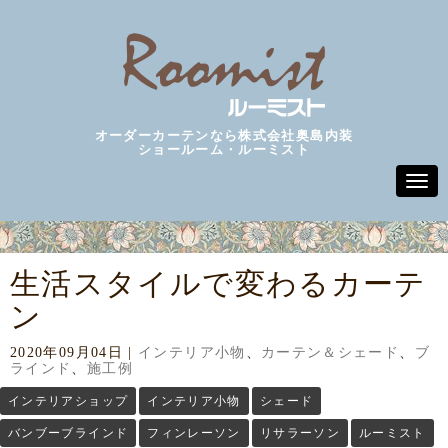
オーダーカーテンなら株式会社奥島内装
ショールーム・ルーミスト
N
a
v
i
g
a
生活スタイルで変わるカーテ
t
i
ン
o
n
2020年09月04日
|
インテリア小物
、
カーテン＆シェード
、
ブ
ラインド
、
施工例
インテリアショップ
インテリア小物
シェード
バンブーブラインド
フィンレーソン
リサラーソン
ルーミスト