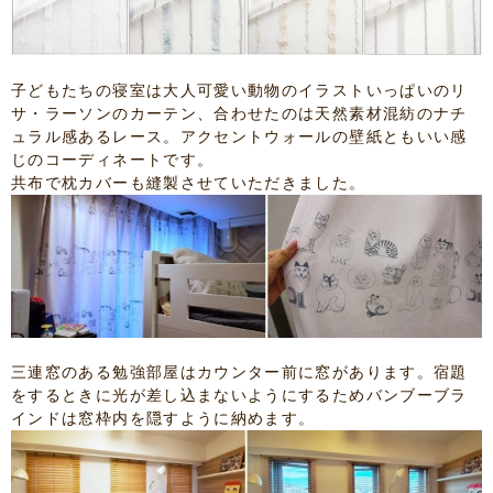
子どもたちの寝室は大人可愛い動物のイラストいっぱいのリ
サ・ラーソンのカーテン、合わせたのは天然素材混紡のナチ
ュラル感あるレース。アクセントウォールの壁紙ともいい感
じのコーディネートです。
共布で枕カバーも縫製させていただきました。
三連窓のある勉強部屋はカウンター前に窓があります。宿題
をするときに光が差し込まないようにするためバンブーブラ
インドは窓枠内を隠すように納めます。