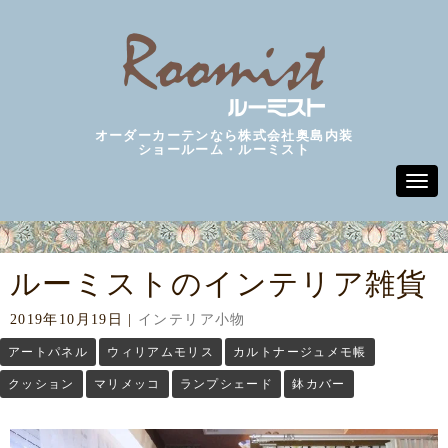
オーダーカーテンなら株式会社奥島内装
ショールーム・ルーミスト
N
a
v
i
g
a
ルーミストのインテリア雑貨
t
i
o
2019年10月19日
|
インテリア小物
n
アートパネル
ウィリアムモリス
カルトナージュメモ帳
クッション
マリメッコ
ランプシェード
鉢カバー