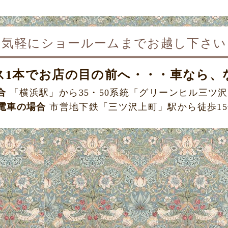
お気軽にショールームまで
お越し下さい
ス1本で
お店の目の前へ・・・車なら、
合
「横浜駅」から35・50系統
「グリーンヒル三ツ沢
電車の場合
市営地下鉄「三ツ沢上町」駅から
徒歩1