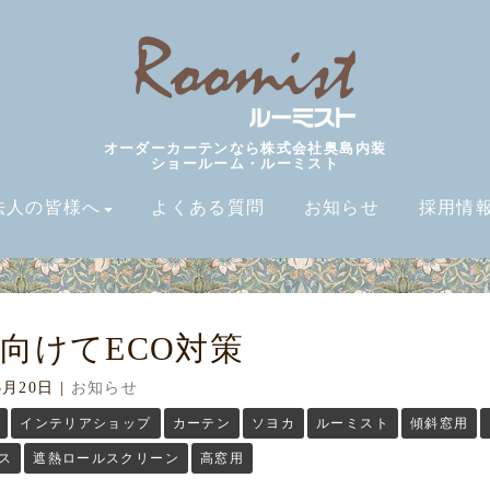
オーダーカーテンなら株式会社奥島内装
ショールーム・ルーミスト
法人の皆様へ
よくある質問
お知らせ
採用情
向けてECO対策
5月20日
|
お知らせ
インテリアショップ
カーテン
ソヨカ
ルーミスト
傾斜窓用
ス
遮熱ロールスクリーン
高窓用