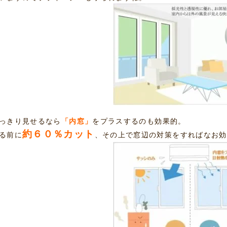
っきり見せるなら
「内窓」
をプラスするのも効果的。
約６０％カット
る前に
、その上で窓辺の対策をすればなお効