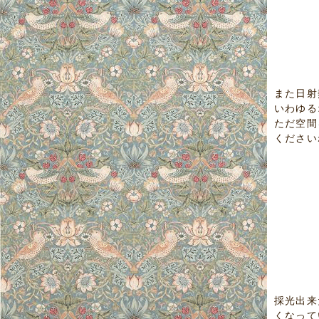
また日射
いわゆる
ただ空間
ください
採光出来
くなって