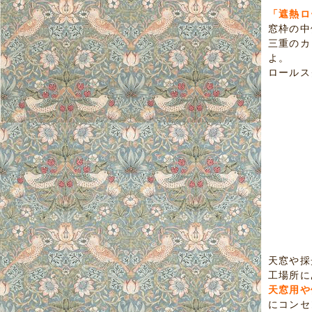
「遮熱ロ
窓枠の中
三重のカ
よ。
ロールス
天窓や採
工場所に
天窓用や
にコンセ