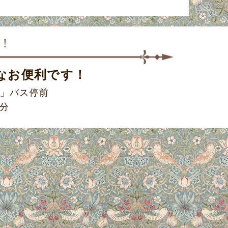
！
なお便利です！
」バス停前
5分