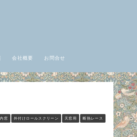
報
会社概要
お問合せ
内窓
外付けロールスクリーン
天窓用
断熱レース