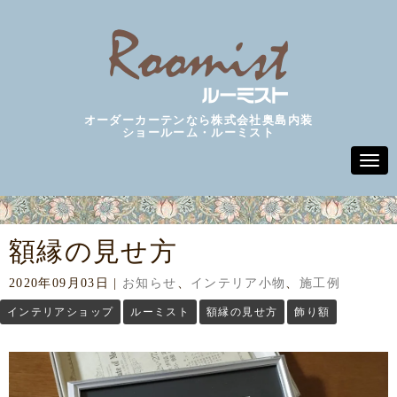
オーダーカーテンなら株式会社奥島内装
ショールーム・ルーミスト
N
a
v
i
g
a
額縁の見せ方
t
i
o
2020年09月03日
|
お知らせ
、
インテリア小物
、
施工例
n
インテリアショップ
ルーミスト
額縁の見せ方
飾り額