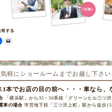
共有する
お気軽にショールームまで
お越し下さい
ス1本で
お店の目の前へ・・・車なら、
合
「横浜駅」から35・50系統
「グリーンヒル三ツ沢
電車の場合
市営地下鉄「三ツ沢上町」駅から
徒歩1