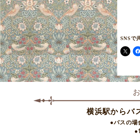
SNSで
横浜駅からバ
●バスの場
●