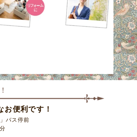
！
なお便利です！
」バス停前
5分