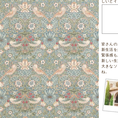
しいとイ
皆さんの
新生活を
緊張感も
新しい生
大きなソ
ね。