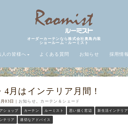
オーダーカーテンなら株式会社奥島内装
ショールーム・ルーミスト
法人の皆様へ
よくある質問
お知らせ
採用情
・4月はインテリア月間！
3月03日
|
お知らせ
、
カーテン＆シェード
アショップ
カーテン
ルーミスト
思い描く窓辺
新生活インテリ
ンテリア
適切なアドバイス