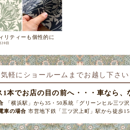
ィリティーも個性的に
月20日
お気軽にショールームまで
お越し下さい
ス1本で
お店の目の前へ・・・車なら、
合
「横浜駅」から35・50系統
「グリーンヒル三ツ沢
電車の場合
市営地下鉄「三ツ沢上町」駅から
徒歩1