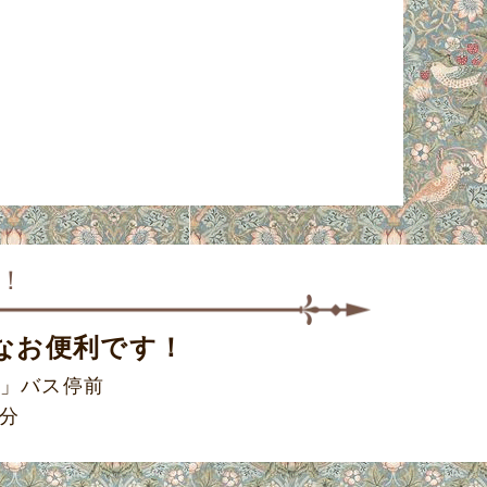
！
なお便利です！
」バス停前
5分