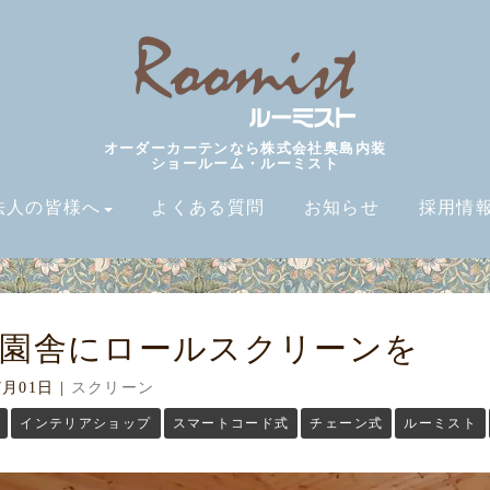
オーダーカーテンなら株式会社奥島内装
ショールーム・ルーミスト
法人の皆様へ
よくある質問
お知らせ
採用情
設園舎にロールスクリーンを
7月01日
|
スクリーン
インテリアショップ
スマートコード式
チェーン式
ルーミスト