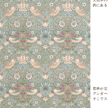
天然木の
的にある
窓枠が立
アンダー
そこでス