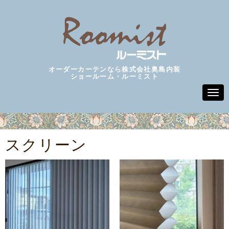
オーダーカーテンなら株式会社奥島内装
ショールーム・ルーミスト
N
a
v
i
g
a
スクリーン
t
i
o
n