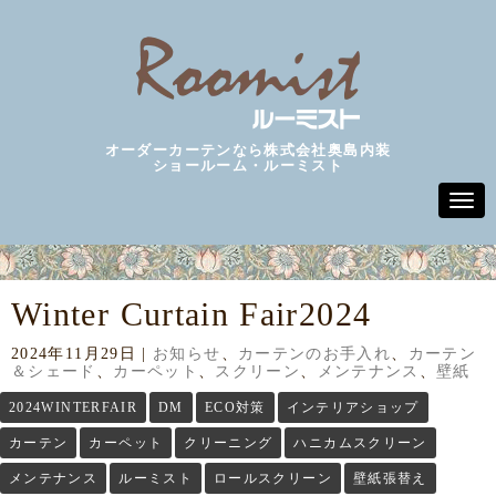
オーダーカーテンなら株式会社奥島内装
ショールーム・ルーミスト
N
a
v
i
g
a
Winter Curtain Fair2024
t
i
o
2024年11月29日
|
お知らせ
、
カーテンのお手入れ
、
カーテン
n
＆シェード
、
カーペット
、
スクリーン
、
メンテナンス
、
壁紙
2024WINTERFAIR
DM
ECO対策
インテリアショップ
カーテン
カーペット
クリーニング
ハニカムスクリーン
メンテナンス
ルーミスト
ロールスクリーン
壁紙張替え