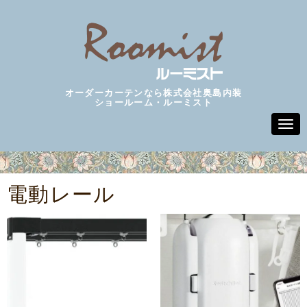
オーダーカーテンなら株式会社奥島内装
ショールーム・ルーミスト
N
a
v
i
g
a
電動レール
t
i
o
n